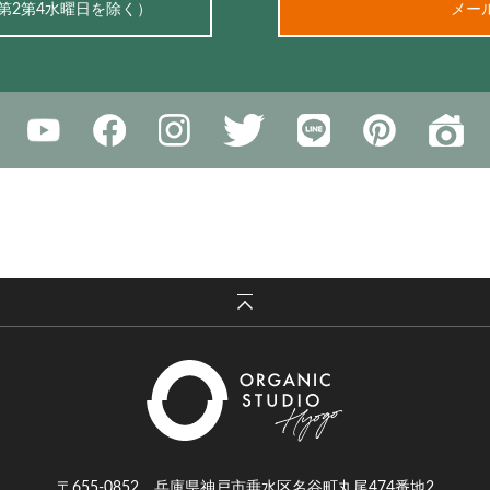
、第2第4水曜日を除く）
メー
〒655-0852 兵庫県神戸市垂水区名谷町丸尾474番地2