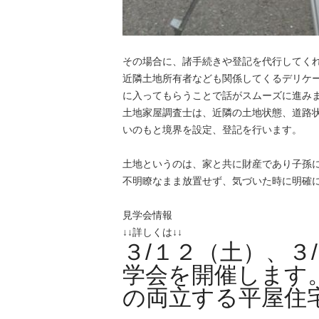
その場合に、諸手続きや登記を代行してく
近隣土地所有者なども関係してくるデリケ
に入ってもらうことで話がスムーズに進み
土地家屋調査士は、近隣の土地状態、道路
いのもと境界を設定、登記を行います。
土地というのは、家と共に財産であり子孫
不明瞭なまま放置せず、気づいた時に明確
見学会情報
↓↓詳しくは↓↓
３/１２（土）、３
学会を開催します
の両立する平屋住