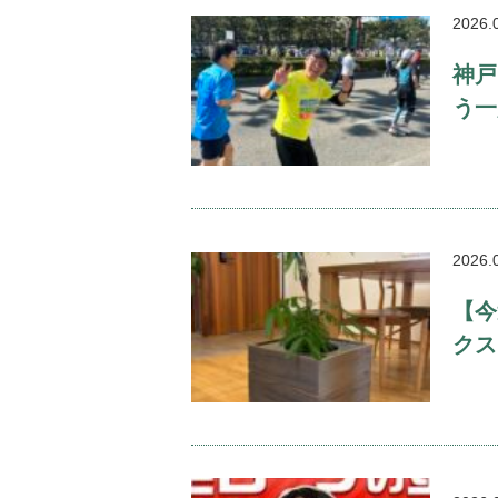
2026.
神戸
う一
2026.
【今
クス