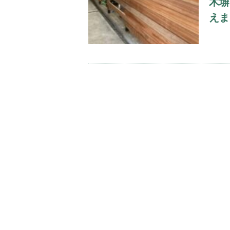
木塀
えま