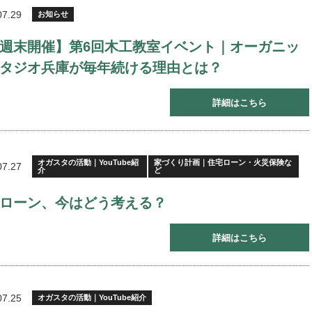
07.29
お知らせ
週末開催】第6回木工教室イベント｜オーガニッ
タジオ兵庫が毎年続ける理由とは？
詳細はこちら
オガスタの活動｜YouTube紹
家づくり計画｜住宅ローン・火災保険な
07.27
介
ど
ローン、今はどう考える？
詳細はこちら
07.25
オガスタの活動｜YouTube紹介