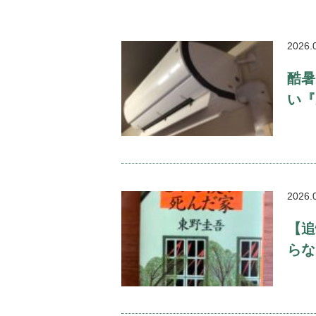
2026.
酷暑
い『
2026.
【追
らな