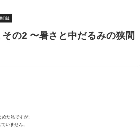
動日誌
 その2 〜暑さと中だるみの狭間
じめた私ですが、
んでいません。