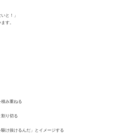
ないと！」
います。
を積み重ねる
と割り切る
を駆け抜けるんだ」とイメージする