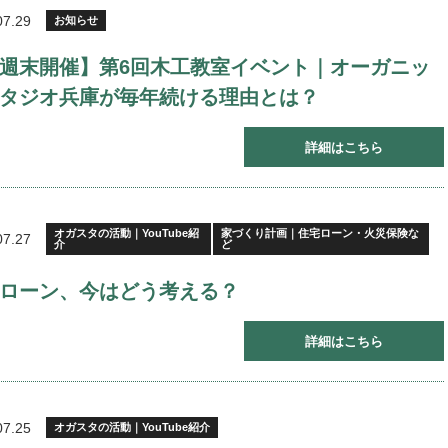
07.29
お知らせ
週末開催】第6回木工教室イベント｜オーガニッ
タジオ兵庫が毎年続ける理由とは？
詳細はこちら
オガスタの活動｜YouTube紹
家づくり計画｜住宅ローン・火災保険な
07.27
介
ど
ローン、今はどう考える？
詳細はこちら
07.25
オガスタの活動｜YouTube紹介