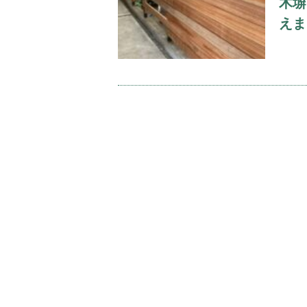
木塀
えま