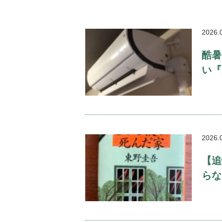
2026.
酷暑
い『
2026.
【追
らな