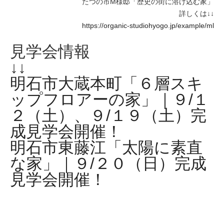
たつの市M様邸「歴史の街に溶け込む家」
詳しくは↓↓
https://organic-studiohyogo.jp/example/ml
見学会情報
↓↓
明石市大蔵本町「６層スキ
ップフロアーの家」｜９/１
２（土）、９/１９（土）完
成見学会開催！
明石市東藤江「太陽に素直
な家」｜９/２０（日）完成
見学会開催！