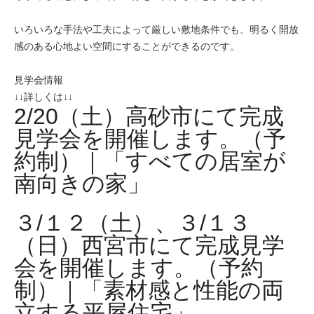
いろいろな手法や工夫によって厳しい敷地条件でも、明るく開放
感のある心地よい空間にすることができるのです。
見学会情報
↓↓詳しくは↓↓
2/20（土）高砂市にて完成
見学会を開催します。（予
約制）｜「すべての居室が
南向きの家」
３/１２（土）、３/１３
（日）西宮市にて完成見学
会を開催します。（予約
制）｜「素材感と性能の両
立する平屋住宅」