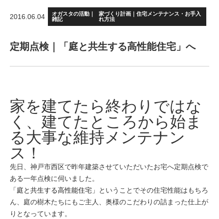
オガスタの活動｜
家づくり計画｜住宅メンテナンス・お手入
2016.06.04
雑記
れ方法
定期点検｜「庭と共生する高性能住宅」へ
家を建てたら終わりではな
く、建てたところから始ま
る大事な維持メンテナン
ス！
先日、神戸市西区で昨年建築させていただいたお宅へ定期点検で
ある一年点検に伺いました。
「庭と共生する高性能住宅」
ということでその住宅性能はもちろ
ん、庭の樹木たちにもご主人、奥様のこだわりの詰まった仕上が
りとなっています。