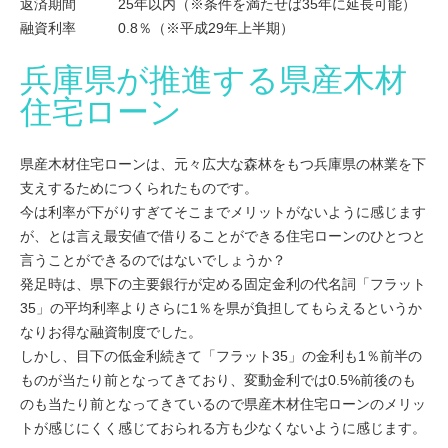
返済期間 25年以内（※条件を満たせば35年に延長可能）
融資利率 0.8％（※平成29年上半期）
兵庫県が推進する県産木材
住宅ローン
県産木材住宅ローンは、元々広大な森林をもつ兵庫県の林業を下
支えするためにつくられたものです。
今は利率が下がりすぎてそこまでメリットがないように感じます
が、とは言え最安値で借りることができる住宅ローンのひとつと
言うことができるのではないでしょうか？
発足時は、県下の主要銀行が定める固定金利の代名詞「フラット
35」の平均利率よりさらに1％を県が負担してもらえるというか
なりお得な融資制度でした。
しかし、目下の低金利続きて「フラット35」の金利も1％前半の
ものが当たり前となってきており、変動金利では0.5%前後のも
のも当たり前となってきているので県産木材住宅ローンのメリッ
トが感じにくく感じておられる方も少なくないように感じます。