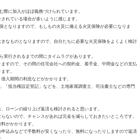
。
組む際に加入がほぼ義務づけられています。
せされている場合が多いように感じます。
担保となりますので、もしもの火災に備える火災保険が必要になりま
大きなものとなりますので、自分たちに必要な火災保険をよくよく検討
から実行されるまでの間にタイムラグがあります。
りますので、その間の住宅会社への契約金、着手金、中間金などの支払
ります。
、借入期間の利息などがかかります。
記」「抵当権設定登記」などを、土地家屋調査士、司法書士などの専門
は、ローンの繰り上げ返済も検討されると思います。
ならないので、チャンスがあれば元金を減らしておきたいところです。
数料がかかります。
の申込みなどで手数料が安くなったり、無料になったりしますので返済
す。