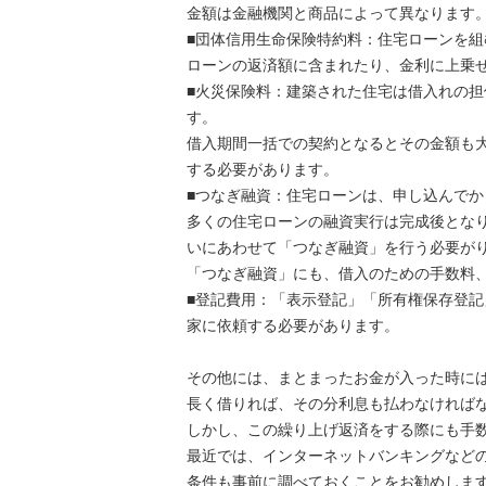
金額は金融機関と商品によって異なります
■団体信用生命保険特約料：住宅ローンを
ローンの返済額に含まれたり、金利に上乗
■火災保険料：建築された住宅は借入れの
す。
借入期間一括での契約となるとその金額も
する必要があります。
■つなぎ融資：住宅ローンは、申し込んで
多くの住宅ローンの融資実行は完成後とな
いにあわせて「つなぎ融資」を行う必要が
「つなぎ融資」にも、借入のための手数料
■登記費用：「表示登記」「所有権保存登
家に依頼する必要があります。
その他には、まとまったお金が入った時に
長く借りれば、その分利息も払わなければ
しかし、この繰り上げ返済をする際にも手
最近では、インターネットバンキングなど
条件も事前に調べておくことをお勧めしま