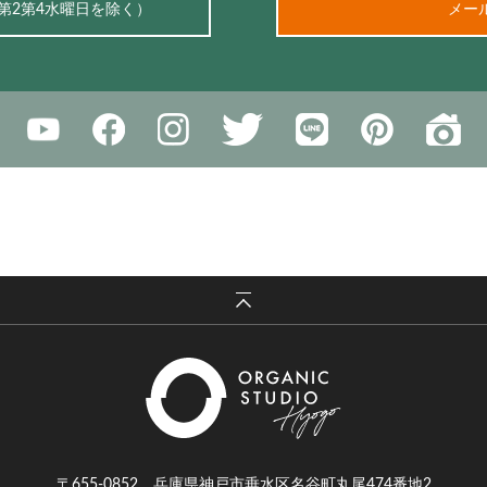
、第2第4水曜日を除く）
メー
〒655-0852 兵庫県神戸市垂水区名谷町丸尾474番地2