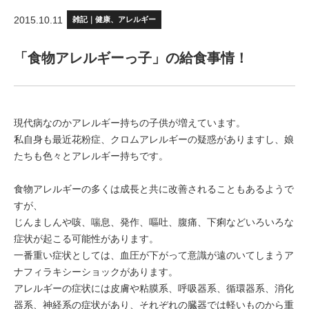
2015.10.11
雑記｜健康、アレルギー
「食物アレルギーっ子」の給食事情！
現代病なのかアレルギー持ちの子供が増えています。
私自身も最近花粉症、クロムアレルギーの疑惑がありますし、娘
たちも色々とアレルギー持ちです。
食物アレルギーの多くは成長と共に改善されることもあるようで
すが、
じんましんや咳、喘息、発作、嘔吐、腹痛、下痢などいろいろな
症状が起こる可能性があります。
一番重い症状としては、血圧が下がって意識が遠のいてしまうア
ナフィラキシーショックがあります。
アレルギーの症状には皮膚や粘膜系、呼吸器系、循環器系、消化
器系、神経系の症状があり、それぞれの臓器では軽いものから重