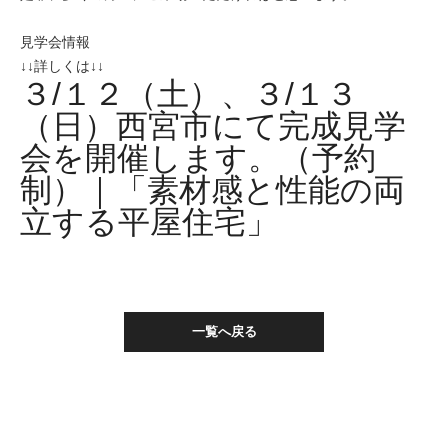
見学会情報
↓↓詳しくは↓↓
３/１２（土）、３/１３
（日）西宮市にて完成見学
会を開催します。（予約
制）｜「素材感と性能の両
立する平屋住宅」
一覧へ戻る