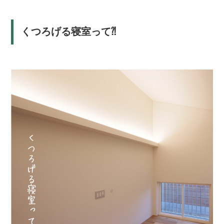
くつろげる寝室って⁈