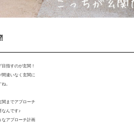
⁈
゙目指すのが玄関！
゙間違いなく玄関に
すね。
玄関までアプローチ
なんです♪
なアプローチ計画