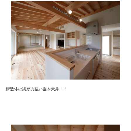
構造体の梁が力強い垂木天井！！