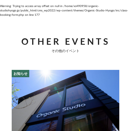
Warning
: Trying to access array offset on null in
/home/xs490958/organic-
studiohyogo.jp/public_html/cms_wp2022/wp-content/themes/Organic-Studio-Hyogo/inc/class-
booking-form.php
on line
177
OTHER EVENTS
その他のイベント
お知らせ