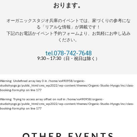
おります。
オーガニックスタジオ兵庫のイベントでは、家づくりの参考にな
る「リアルな情報」が満載です！
下記のお電話かイベント予約フォームより、お気軽にお申し込み
ください。
tel.078-742-7648
9:30～17:30（日・祝日は除く）
Warning
: Undefined array key 0 in
/home/xs490958/organic-
studiohyogo.jp/public_html/cms_wp2022/wp-content/themes/Organic-Studio-Hyogo/inc/class-
booking-form.php
on line
177
Warning
: Trying to access array offset on null in
/home/xs490958/organic-
studiohyogo.jp/public_html/cms_wp2022/wp-content/themes/Organic-Studio-Hyogo/inc/class-
booking-form.php
on line
177
OTHER EVENTS