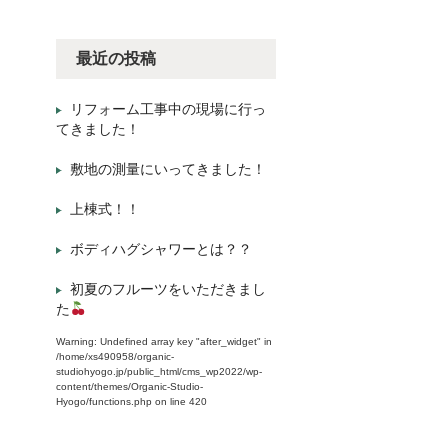
最近の投稿
リフォーム工事中の現場に行っ
てきました！
敷地の測量にいってきました！
上棟式！！
ボディハグシャワーとは？？
初夏のフルーツをいただきまし
た
Warning
: Undefined array key "after_widget" in
/home/xs490958/organic-
studiohyogo.jp/public_html/cms_wp2022/wp-
content/themes/Organic-Studio-
Hyogo/functions.php
on line
420