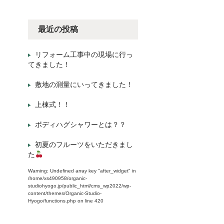
最近の投稿
リフォーム工事中の現場に行っ
てきました！
敷地の測量にいってきました！
上棟式！！
ボディハグシャワーとは？？
初夏のフルーツをいただきまし
た
Warning
: Undefined array key "after_widget" in
/home/xs490958/organic-
studiohyogo.jp/public_html/cms_wp2022/wp-
content/themes/Organic-Studio-
Hyogo/functions.php
on line
420