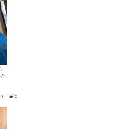
す。
した。
空と一緒に