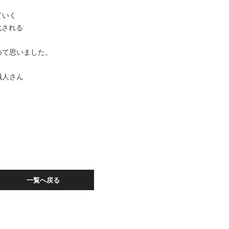
ていく
化される
めて思いました。
職人さん
一覧へ戻る