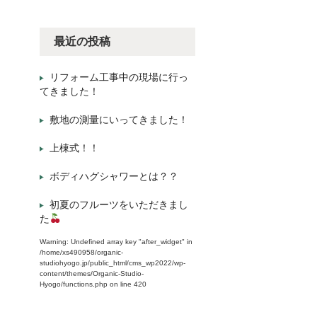
最近の投稿
リフォーム工事中の現場に行っ
てきました！
敷地の測量にいってきました！
上棟式！！
ボディハグシャワーとは？？
初夏のフルーツをいただきまし
た
Warning
: Undefined array key "after_widget" in
/home/xs490958/organic-
studiohyogo.jp/public_html/cms_wp2022/wp-
content/themes/Organic-Studio-
Hyogo/functions.php
on line
420