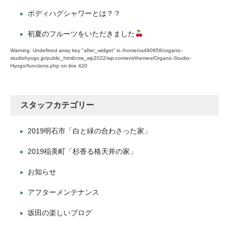
ボディハグシャワーとは？？
初夏のフルーツをいただきました
Warning
: Undefined array key "after_widget" in
/home/xs490958/organic-
studiohyogo.jp/public_html/cms_wp2022/wp-content/themes/Organic-Studio-
Hyogo/functions.php
on line
420
スタッフカテゴリー
2019明石市「白と緑の合わさった家」
2019稲美町「杉香る格天井の家」
お知らせ
アフターメンテナンス
坂田の楽しいブログ