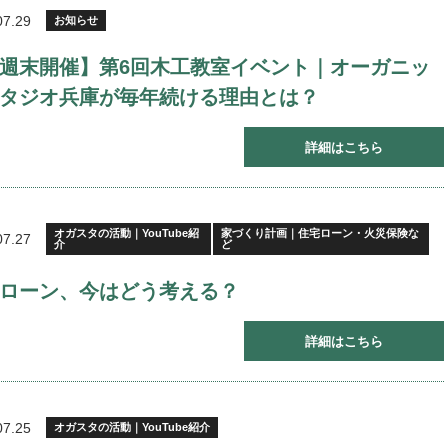
07.29
お知らせ
週末開催】第6回木工教室イベント｜オーガニッ
タジオ兵庫が毎年続ける理由とは？
詳細はこちら
オガスタの活動｜YouTube紹
家づくり計画｜住宅ローン・火災保険な
07.27
介
ど
ローン、今はどう考える？
詳細はこちら
07.25
オガスタの活動｜YouTube紹介