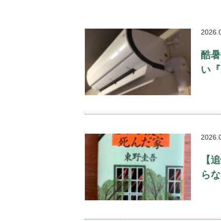
2026.
酷暑
い『
2026.
【追
らな