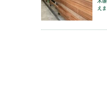
木塀
えま