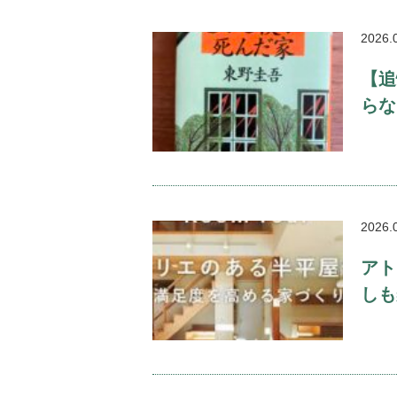
2026.
【追
らな
2026.
アト
しも