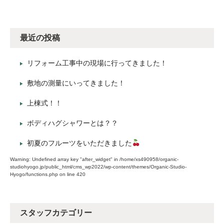
最近の投稿
リフォーム工事中の現場に行ってきました！
敷地の測量にいってきました！
上棟式！！
ボディハグシャワーとは？？
初夏のフルーツをいただきました
Warning
: Undefined array key "after_widget" in
/home/xs490958/organic-
studiohyogo.jp/public_html/cms_wp2022/wp-content/themes/Organic-Studio-
Hyogo/functions.php
on line
420
スタッフカテゴリー