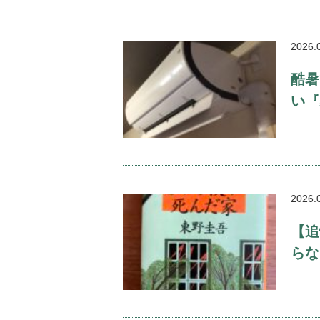
2026.
酷暑
い『
2026.
【追
らな