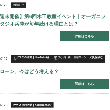
07.29
お知らせ
週末開催】第6回木工教室イベント｜オーガニッ
タジオ兵庫が毎年続ける理由とは？
詳細はこちら
オガスタの活動｜YouTube紹
家づくり計画｜住宅ローン・火災保険な
07.27
介
ど
ローン、今はどう考える？
詳細はこちら
07.25
オガスタの活動｜YouTube紹介