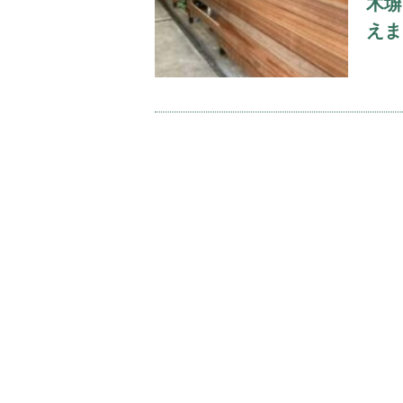
木塀
えま