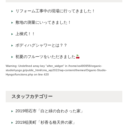
リフォーム工事中の現場に行ってきました！
敷地の測量にいってきました！
上棟式！！
ボディハグシャワーとは？？
初夏のフルーツをいただきました
Warning
: Undefined array key "after_widget" in
/home/xs490958/organic-
studiohyogo.jp/public_html/cms_wp2022/wp-content/themes/Organic-Studio-
Hyogo/functions.php
on line
420
スタッフカテゴリー
2019明石市「白と緑の合わさった家」
2019稲美町「杉香る格天井の家」