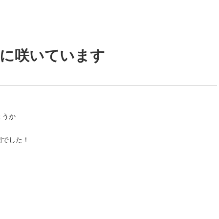
いに咲いています
ょうか
開でした！