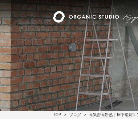
TOP
ブログ
高気密高断熱｜床下暖房エ