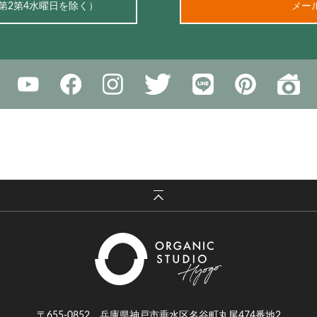
、第2第4水曜日を除く）
メー
〒655-0852 兵庫県神戸市垂水区名谷町丸尾474番地2